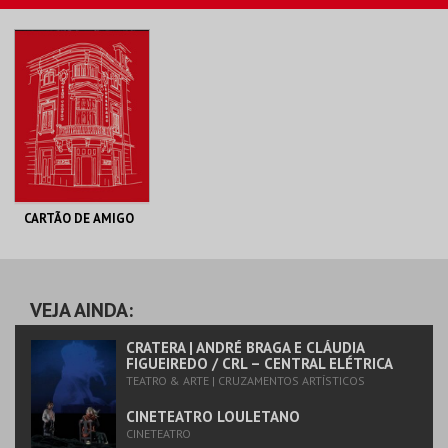
MAIS INFO
MAIS INFO
COMPRAR
COMPRAR
CARTÃO DE AMIGO
CINETEATRO
LOULETANO
AQUISIÇÃO 2026
VEJA AINDA:
MAIS INFO
CRATERA | ANDRÉ BRAGA E CLÁUDIA
FIGUEIREDO / CRL – CENTRAL ELÉTRICA
TEATRO & ARTE | CRUZAMENTOS ARTÍSTICOS
COMPRAR
CINETEATRO LOULETANO
CINETEATRO