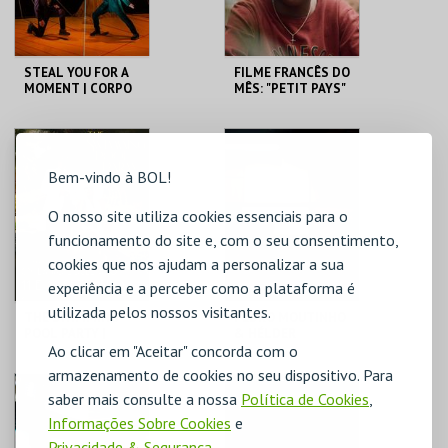
STEAL YOU FOR A
FILME FRANCÊS DO
MOMENT | CORPO
MÊS: "PETIT PAYS"
DE HOJE {9.ª
(2020), DE ERIC
EDIÇÃO 2026}
BARBIER
CINETEATRO
SOLAR DA MÚSICA
LOULETANO
NOVA
Bem-vindo à BOL!
MAIS INFO
MAIS INFO
O nosso site utiliza cookies essenciais para o
funcionamento do site e, com o seu consentimento,
COMPRAR
COMPRAR
cookies que nos ajudam a personalizar a sua
experiência e a perceber como a plataforma é
utilizada pelos nossos visitantes.
THE SWIMMING
PEDRO MOUTINHO
POOL PARTY |
& HÉLDER
Ao clicar em "Aceitar" concorda com o
TEATRO DO
MOUTINHO: OS
ELÉCTRICO
POETAS
armazenamento de cookies no seu dispositivo. Para
CONVIDADOS
CINETEATRO
CINETEATRO
saber mais consulte a nossa
Política de Cookies
,
LOULETANO
LOULETANO
Informações Sobre Cookies
e
MAIS INFO
MAIS INFO
Privacidade & Segurança
.