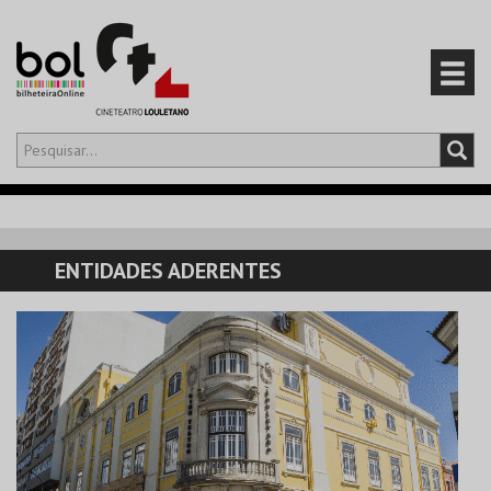
Olá,
iniciar sessão
PT
0
CARRINHO
ENTIDADES ADERENTES
EVENTOS
CARTÕES
PRODUTOS