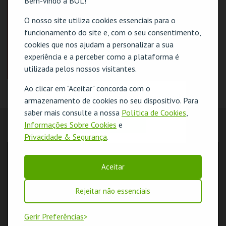
Bem-vindo à BOL!
COMPRAR
COMPRAR
O nosso site utiliza cookies essenciais para o
funcionamento do site e, com o seu consentimento,
cookies que nos ajudam a personalizar a sua
experiência e a perceber como a plataforma é
utilizada pelos nossos visitantes.
Ao clicar em "Aceitar" concorda com o
CARTÃO DE AMIGO
O evento escolhido não está disponível
armazenamento de cookies no seu dispositivo. Para
CINETEATRO
saber mais consulte a nossa
Política de Cookies
,
LOULETANO
OK
Informações Sobre Cookies
e
AQUISIÇÃO 2026
LOCALIZAÇÃO
Privacidade & Segurança
.
MAIS INFO
MORADA
Avenida José da Costa Mealha
Aceitar
COMPRAR
8100-501 Loulé
COORDENADAS GPS
Rejeitar não essenciais
N: 37º08'17"
W: 08º01'14"
Gerir Preferências