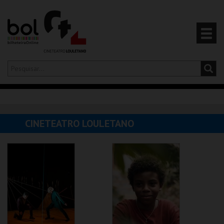
Olá,
iniciar sessão
PT
0
CARRINHO
CINETEATRO LOULETANO
EVENTOS
CARTÕES
PRODUTOS