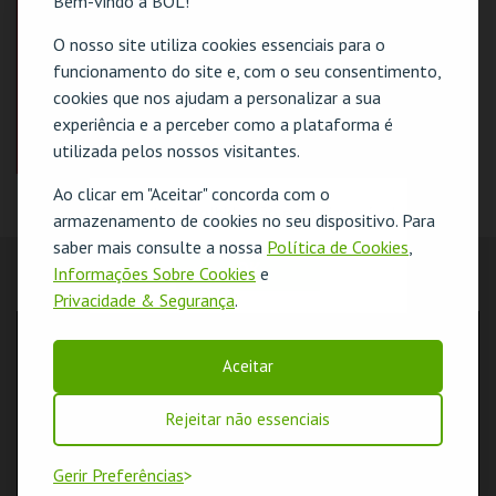
Bem-vindo à BOL!
COMPRAR
COMPRAR
O nosso site utiliza cookies essenciais para o
funcionamento do site e, com o seu consentimento,
cookies que nos ajudam a personalizar a sua
experiência e a perceber como a plataforma é
utilizada pelos nossos visitantes.
Ao clicar em "Aceitar" concorda com o
CARTÃO DE AMIGO
O evento escolhido não está disponível
armazenamento de cookies no seu dispositivo. Para
CINETEATRO
saber mais consulte a nossa
Política de Cookies
,
LOULETANO
OK
Informações Sobre Cookies
e
AQUISIÇÃO 2026
LOCALIZAÇÃO
Privacidade & Segurança
.
MAIS INFO
MORADA
Avenida José da Costa Mealha
Aceitar
COMPRAR
8100-501 Loulé
COORDENADAS GPS
Rejeitar não essenciais
N: 37º08'17"
W: 08º01'14"
Gerir Preferências