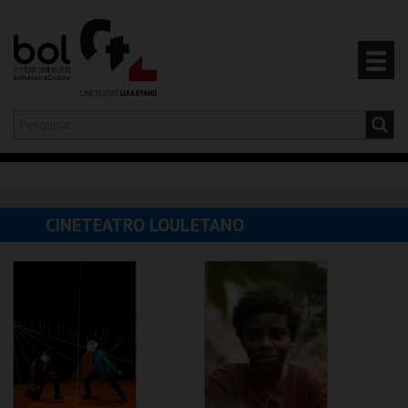
Olá,
iniciar sessão
PT
0
CARRINHO
CINETEATRO LOULETANO
EVENTOS
CARTÕES
PRODUTOS