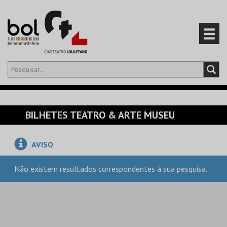
Olá,
iniciar sessão
PT
0
CARRINHO
BILHETES TEATRO & ARTE MUSEU
EVENTOS
AVISO
CARTÕES
Não existem resultados correspondentes à sua pesquisa.
PRODUTOS