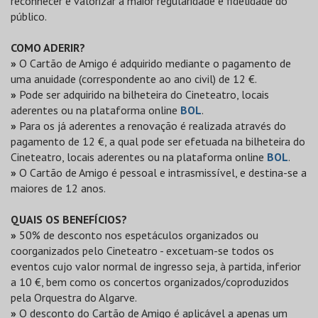
reconhecer e valorizar a maior regularidade e fidelidade do
público.
COMO ADERIR?
»
O Cartão de Amigo é adquirido mediante o pagamento de
uma anuidade (correspondente ao ano civil) de 12 €.
»
Pode ser adquirido na bilheteira do Cineteatro, locais
aderentes ou na plataforma online
BOL
.
»
Para os já aderentes a renovação é realizada através do
pagamento de 12 €, a qual pode ser efetuada na bilheteira do
Cineteatro, locais aderentes ou na plataforma online
BOL
.
»
O Cartão de Amigo é pessoal e intrasmissível, e destina-se a
maiores de 12 anos.
QUAIS OS BENEFÍCIOS?
»
50% de desconto nos espetáculos organizados ou
coorganizados pelo Cineteatro - excetuam-se todos os
eventos cujo valor normal de ingresso seja, à partida, inferior
a 10 €, bem como os concertos organizados/coproduzidos
pela Orquestra do Algarve.
»
O desconto do Cartão de Amigo é aplicável a apenas um