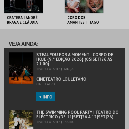
CRATERA | ANDRÉ
CORO DOS
BRAGA E CLÁUDIA
AMANTES | TIAGO
FIGUEIREDO / CRL –
RODRIGUES /
CENTRAL ELÉTRICA
CLÁUDIA GAIOLAS
E TÓNAN QUITO
CINETEATRO
CINETEATRO
LOULETANO
LOULETANO
VEJA AINDA:
MAIS INFO
MAIS INFO
STEAL YOU FOR A MOMENT | CORPO DE
HOJE {9.ª EDIÇÃO 2026} (05|SET|26 ÀS
21:00)
COMPRAR
COMPRAR
TEATRO & ARTE | DANÇA
CINETEATRO LOULETANO
CINETEATRO
+ INFO
THE SWIMMING POOL PARTY | TEATRO DO
ELÉCTRICO (DE 11|SET|26 A 12|SET|26)
TEATRO & ARTE | TEATRO