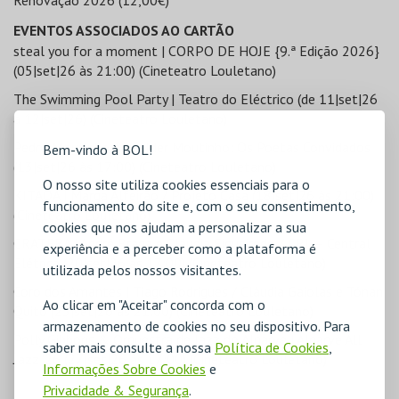
Renovação 2026 (12,00€)
EVENTOS ASSOCIADOS AO CARTÃO
steal you for a moment | CORPO DE HOJE {9.ª Edição 2026}
(05|set|26 às 21:00) (Cineteatro Louletano)
The Swimming Pool Party | Teatro do Eléctrico (de 11|set|26
a 12|set|26) (Cineteatro Louletano)
Pedro Moutinho & Hélder Moutinho: Os Poetas Convidados
Bem-vindo à BOL!
(13|set|26 às 17:00) (Cineteatro Louletano)
O nosso site utiliza cookies essenciais para o
KITADA | Marga Alfeirão / Projeto Casa (18|set|26 às 21:00)
funcionamento do site e, com o seu consentimento,
(Cineteatro Louletano)
cookies que nos ajudam a personalizar a sua
CRATERA | André Braga e Cláudia Figueiredo / CRL – Central
experiência e a perceber como a plataforma é
Elétrica (20|set|26 às 17:00) (Cineteatro Louletano)
utilizada pelos nossos visitantes.
Coro dos Amantes | Tiago Rodrigues / Cláudia Gaiolas e Tónan
Ao clicar em "Aceitar" concorda com o
Quito (25|set|26 às 21:00) (Cineteatro Louletano)
armazenamento de cookies no seu dispositivo. Para
Polly Gibbons & Orquestra de Jazz do Algarve | Algarve All
saber mais consulte a nossa
Política de Cookies
,
Jazz '26 (27|set|26 às 17:00) (Cineteatro Louletano)
Informações Sobre Cookies
e
Privacidade & Segurança
.