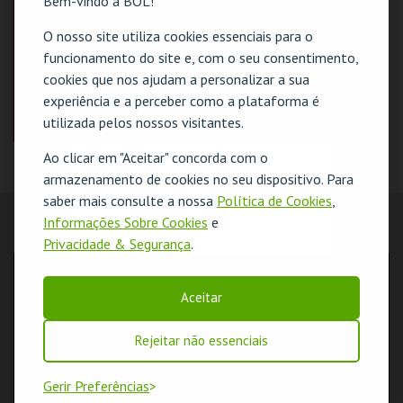
Bem-vindo à BOL!
COMPRAR
COMPRAR
O nosso site utiliza cookies essenciais para o
funcionamento do site e, com o seu consentimento,
cookies que nos ajudam a personalizar a sua
experiência e a perceber como a plataforma é
utilizada pelos nossos visitantes.
Ao clicar em "Aceitar" concorda com o
CARTÃO DE AMIGO
O evento escolhido não está disponível
armazenamento de cookies no seu dispositivo. Para
CINETEATRO
saber mais consulte a nossa
Política de Cookies
,
LOULETANO
OK
Informações Sobre Cookies
e
AQUISIÇÃO 2026
LOCALIZAÇÃO
Privacidade & Segurança
.
MAIS INFO
MORADA
Avenida José da Costa Mealha
Aceitar
COMPRAR
8100-501 Loulé
COORDENADAS GPS
Rejeitar não essenciais
N: 37º08'17"
W: 08º01'14"
Gerir Preferências