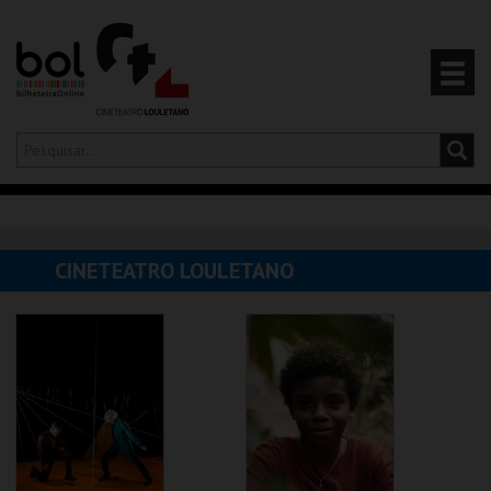
Olá,
iniciar sessão
PT
0
CARRINHO
CINETEATRO LOULETANO
EVENTOS
CARTÕES
PRODUTOS